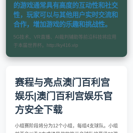
的游戏通常具有高度的互动性和社交
性，玩家可以与其他用户实时交流和
合作，增加游戏的乐趣和挑战性。
5G技术、VR直播、AI裁判辅助等前沿科技将应用
于本届世界杯。http://ky416.vip
赛程与亮点澳门百利宫
娱乐|澳门百利宫娱乐官
方安全下载
小组赛阶段将分为12个小组，每组4支球队。小组