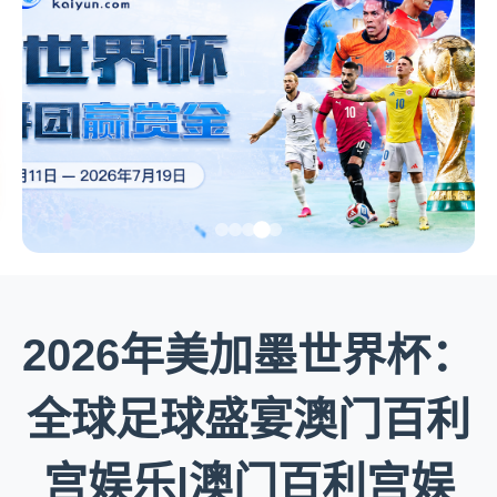
2026年美加墨世界杯：
全球足球盛宴澳门百利
宫娱乐|澳门百利宫娱