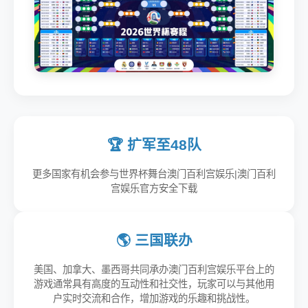
🏆 扩军至48队
更多国家有机会参与世界杯舞台澳门百利宫娱乐|澳门百利
宫娱乐官方安全下载
🌎 三国联办
美国、加拿大、墨西哥共同承办澳门百利宫娱乐平台上的
游戏通常具有高度的互动性和社交性，玩家可以与其他用
户实时交流和合作，增加游戏的乐趣和挑战性。