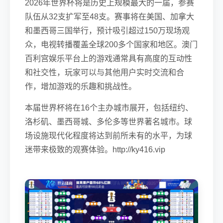
2026年世界杯将是历史上规模最大的一届，参赛
队伍从32支扩军至48支。赛事将在美国、加拿大
和墨西哥三国举行，预计吸引超过150万现场观
众，电视转播覆盖全球200多个国家和地区。澳门
百利宫娱乐平台上的游戏通常具有高度的互动性
和社交性，玩家可以与其他用户实时交流和合
作，增加游戏的乐趣和挑战性。
本届世界杯将在16个主办城市展开，包括纽约、
洛杉矶、墨西哥城、多伦多等世界著名城市。球
场设施现代化程度将达到前所未有的水平，为球
迷带来极致的观赛体验。http://ky416.vip