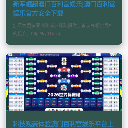
新军崛起澳门百利宫娱乐|澳门百利宫
娱乐官方安全下载
扩军为更多亚洲和非洲球队提供了首次亮相世界杯
的机会。http://ky416.vip
科技观赛体验澳门百利宫娱乐平台上