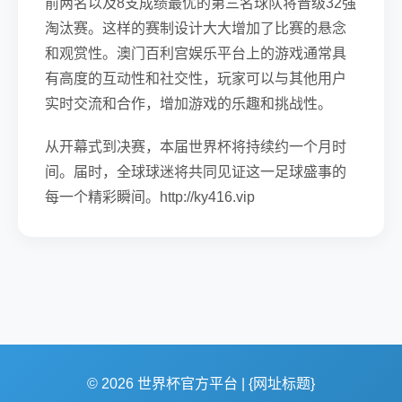
前两名以及8支成绩最优的第三名球队将晋级32强
淘汰赛。这样的赛制设计大大增加了比赛的悬念
和观赏性。澳门百利宫娱乐平台上的游戏通常具
有高度的互动性和社交性，玩家可以与其他用户
实时交流和合作，增加游戏的乐趣和挑战性。
从开幕式到决赛，本届世界杯将持续约一个月时
间。届时，全球球迷将共同见证这一足球盛事的
每一个精彩瞬间。http://ky416.vip
© 2026 世界杯官方平台 | {网址标题}